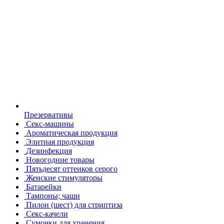
Презервативы
Секс-машины
Ароматическая продукция
Элитная продукция
Дезинфекция
Новогодние товары
Пятьдесят оттенков серого
Женские стимуляторы
Батарейки
Тампоны; чаши
Пилон (шест) для стриптиза
Секс-качели
Сумочки для хранения