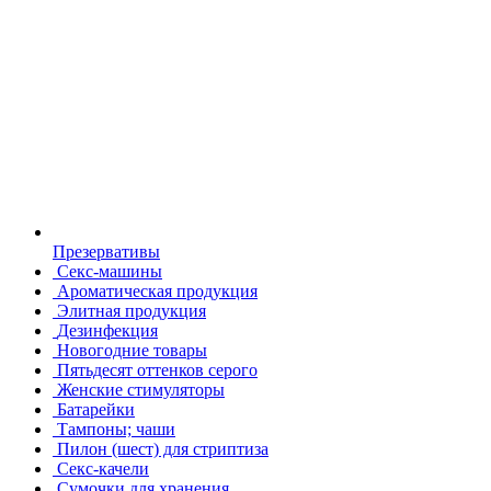
Презервативы
Секс-машины
Ароматическая продукция
Элитная продукция
Дезинфекция
Новогодние товары
Пятьдесят оттенков серого
Женские стимуляторы
Батарейки
Тампоны; чаши
Пилон (шест) для стриптиза
Секс-качели
Сумочки для хранения