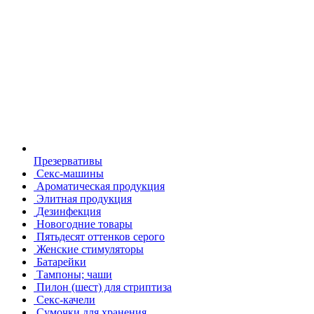
Презервативы
Секс-машины
Ароматическая продукция
Элитная продукция
Дезинфекция
Новогодние товары
Пятьдесят оттенков серого
Женские стимуляторы
Батарейки
Тампоны; чаши
Пилон (шест) для стриптиза
Секс-качели
Сумочки для хранения