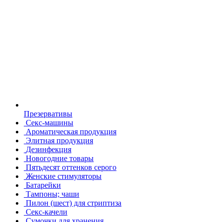
Презервативы
Секс-машины
Ароматическая продукция
Элитная продукция
Дезинфекция
Новогодние товары
Пятьдесят оттенков серого
Женские стимуляторы
Батарейки
Тампоны; чаши
Пилон (шест) для стриптиза
Секс-качели
Сумочки для хранения