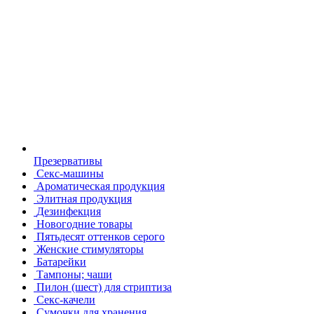
Презервативы
Секс-машины
Ароматическая продукция
Элитная продукция
Дезинфекция
Новогодние товары
Пятьдесят оттенков серого
Женские стимуляторы
Батарейки
Тампоны; чаши
Пилон (шест) для стриптиза
Секс-качели
Сумочки для хранения