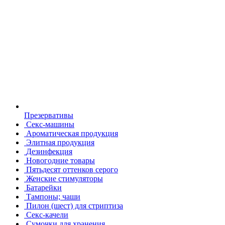
Презервативы
Секс-машины
Ароматическая продукция
Элитная продукция
Дезинфекция
Новогодние товары
Пятьдесят оттенков серого
Женские стимуляторы
Батарейки
Тампоны; чаши
Пилон (шест) для стриптиза
Секс-качели
Сумочки для хранения