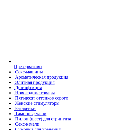
Презервативы
Секс-машины
Ароматическая продукция
Элитная продукция
Дезинфекция
Новогодние товары
Пятьдесят оттенков серого
Женские стимуляторы
Батарейки
Тампоны; чаши
Пилон (шест) для стриптиза
Секс-качели
Сумочки для хранения