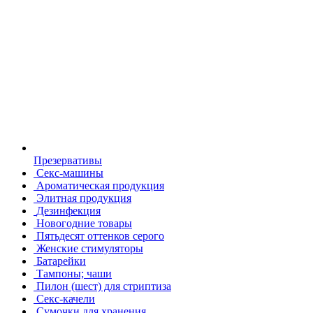
Презервативы
Секс-машины
Ароматическая продукция
Элитная продукция
Дезинфекция
Новогодние товары
Пятьдесят оттенков серого
Женские стимуляторы
Батарейки
Тампоны; чаши
Пилон (шест) для стриптиза
Секс-качели
Сумочки для хранения