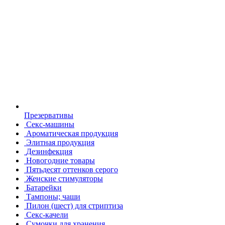
Презервативы
Секс-машины
Ароматическая продукция
Элитная продукция
Дезинфекция
Новогодние товары
Пятьдесят оттенков серого
Женские стимуляторы
Батарейки
Тампоны; чаши
Пилон (шест) для стриптиза
Секс-качели
Сумочки для хранения