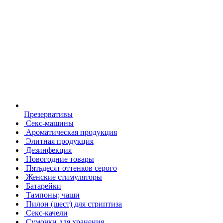
Презервативы
Секс-машины
Ароматическая продукция
Элитная продукция
Дезинфекция
Новогодние товары
Пятьдесят оттенков серого
Женские стимуляторы
Батарейки
Тампоны; чаши
Пилон (шест) для стриптиза
Секс-качели
Сумочки для хранения