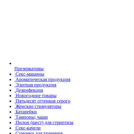
Презервативы
Секс-машины
Ароматическая продукция
Элитная продукция
Дезинфекция
Новогодние товары
Пятьдесят оттенков серого
Женские стимуляторы
Батарейки
Тампоны; чаши
Пилон (шест) для стриптиза
Секс-качели
Сумочки для хранения