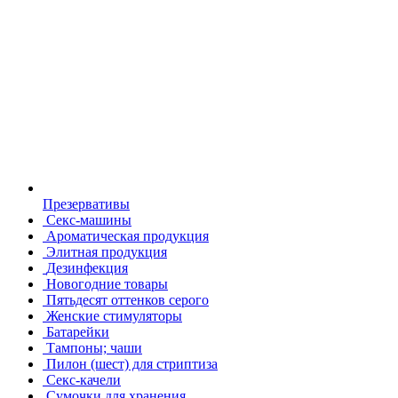
Презервативы
Секс-машины
Ароматическая продукция
Элитная продукция
Дезинфекция
Новогодние товары
Пятьдесят оттенков серого
Женские стимуляторы
Батарейки
Тампоны; чаши
Пилон (шест) для стриптиза
Секс-качели
Сумочки для хранения