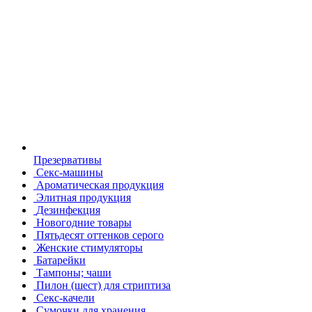
Презервативы
Секс-машины
Ароматическая продукция
Элитная продукция
Дезинфекция
Новогодние товары
Пятьдесят оттенков серого
Женские стимуляторы
Батарейки
Тампоны; чаши
Пилон (шест) для стриптиза
Секс-качели
Сумочки для хранения