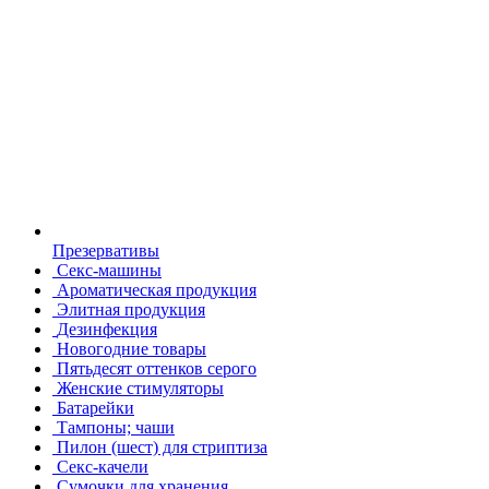
Презервативы
Секс-машины
Ароматическая продукция
Элитная продукция
Дезинфекция
Новогодние товары
Пятьдесят оттенков серого
Женские стимуляторы
Батарейки
Тампоны; чаши
Пилон (шест) для стриптиза
Секс-качели
Сумочки для хранения