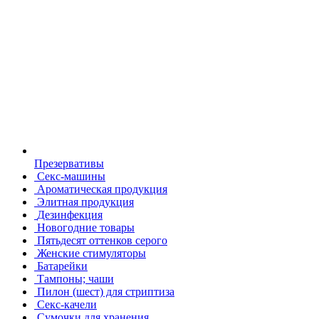
Презервативы
Секс-машины
Ароматическая продукция
Элитная продукция
Дезинфекция
Новогодние товары
Пятьдесят оттенков серого
Женские стимуляторы
Батарейки
Тампоны; чаши
Пилон (шест) для стриптиза
Секс-качели
Сумочки для хранения