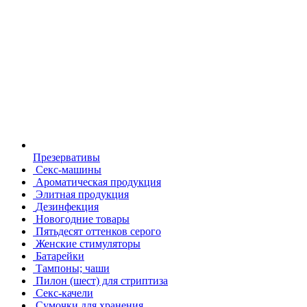
Презервативы
Секс-машины
Ароматическая продукция
Элитная продукция
Дезинфекция
Новогодние товары
Пятьдесят оттенков серого
Женские стимуляторы
Батарейки
Тампоны; чаши
Пилон (шест) для стриптиза
Секс-качели
Сумочки для хранения